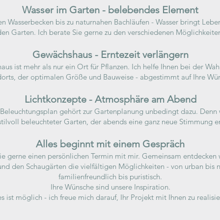
Wasser im Garten - belebendes Element
 Wasserbecken bis zu naturnahen Bachläufen - Wasser bringt Lebe
den Garten. Ich berate Sie gerne zu den verschiedenen Möglichkeite
Gewächshaus - Erntezeit verlängern
us ist mehr als nur ein Ort für Pflanzen. Ich helfe Ihnen bei der Wah
orts, der optimalen Größe und Bauweise - abgestimmt auf Ihre Wü
Lichtkonzepte - Atmosphäre am Abend
 Beleuchtungsplan gehört zur Gartenplanung unbedingt dazu. Denn w
 stilvoll beleuchteter Garten, der abends eine ganz neue Stimmung en
Alles beginnt mit einem Gespräch
ie gerne einen persönlichen Termin mit mir. Gemeinsam entdecken 
d den Schaugärten die vielfältigen Möglichkeiten - von urban bis n
familienfreundlich bis puristisch.
Ihre Wünsche sind unsere Inspiration.
es ist möglich - ich freue mich darauf, Ihr Projekt mit Ihnen zu realisie