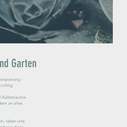
nd Garten
tenplanung -
richtig.
nd Außenräume.
dem an alles
on, Ideen und
und wie diese