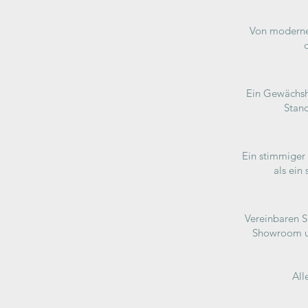
Von modernen
Ein Gewächsha
Stand
Ein stimmiger
als ein
Vereinbaren S
Showroom un
All