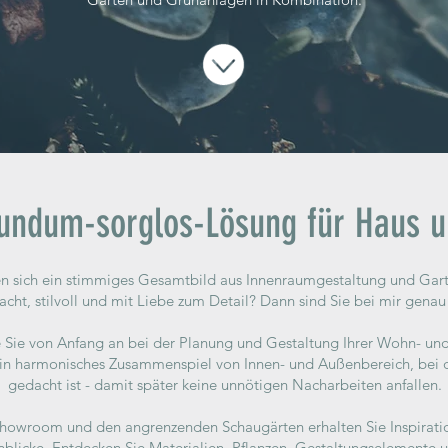
undum-sorglos-Lösung für Haus u
n sich ein stimmiges Gesamtbild aus Innenraumgestaltung und Gar
cht, stilvoll und mit Liebe zum Detail? Dann sind Sie bei mir genau 
ze Sie von Anfang an bei der Planung und Gestaltung Ihrer Wohn- u
ein harmonisches Zusammenspiel von Innen- und Außenbereich, bei 
gedacht ist - damit später keine unnötigen Nacharbeiten anfallen.
howroom und den angrenzenden Schaugärten erhalten Sie Inspirati
nblicke. Entdecken Sie Materialien, Pflanzen, Gestaltungselemente 