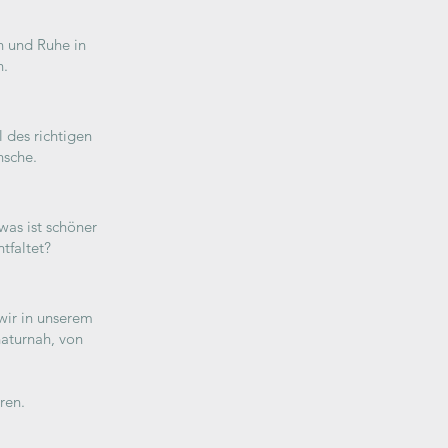
n und Ruhe in
n.
l des richtigen
nsche.
as ist schöner
tfaltet?
wir in unserem
aturnah, von
ren.