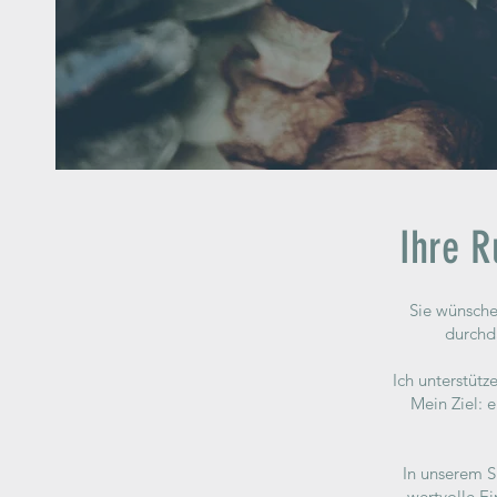
Ihre R
Sie wünsche
durchda
Ich unterstüt
Mein Ziel: 
In unserem S
wertvolle Ei