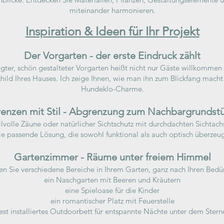
miteinander harmonieren.
Inspiration & Ideen für Ihr Projekt
Der Vorgarten - der erste Eindruck zählt
gter, schön gestalteter Vorgarten heißt nicht nur Gäste willkommen -
ild Ihres Hauses. Ich zeige Ihnen, wie man ihn zum Blickfang macht
Hundeklo-Charme.
enzen mit Stil - Abgrenzung zum Nachbargrundst
lvolle Zäune oder natürlicher Sichtschutz mit durchdachten Sichtachs
ie passende Lösung, die sowohl funktional als auch optisch überzeug
Gartenzimmer - Räume unter freiem Himmel
en Sie verschiedene Bereiche in Ihrem Garten, ganz nach Ihren Bedür
ein Naschgarten mit Beeren und Kräutern
eine Spieloase für die Kinder
ein romantischer Platz mit Feuerstelle
fest installiertes Outdoorbett für entspannte Nächte unter dem Ster