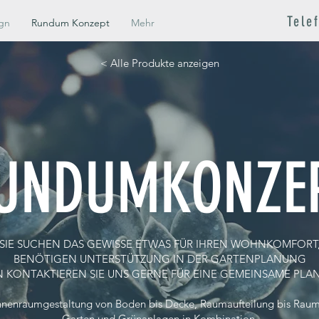
Tele
gn
Rundum Konzept
Mehr
< Alle Produkte anzeigen
UNDUMKONZE
SIE SUCHEN DAS GEWISSE ETWAS FÜR IHREN WOHNKOMFORT
BENÖTIGEN UNTERSTÜTZUNG IN DER GARTENPLANUNG
 KONTAKTIEREN SIE UNS GERNE FÜR EINE GEMEINSAME PLA
Innenraumgestaltung von Boden bis Decke, Raumaufteilung bis Rau
Garten und Grünanlagen in Kombination.