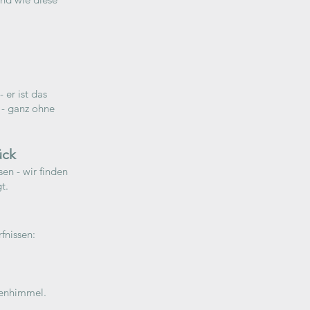
 er ist das
 - ganz ohne
ück
en - wir finden
t.
fnissen:
nenhimmel.